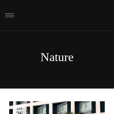
Nature
APR
26